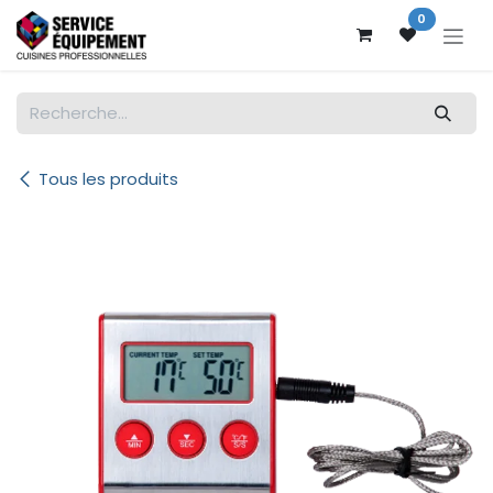
Se rendre au contenu
0
Tous les produits