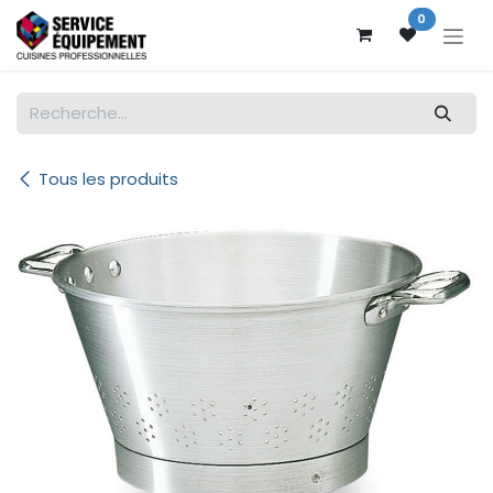
Se rendre au contenu
0
Tous les produits