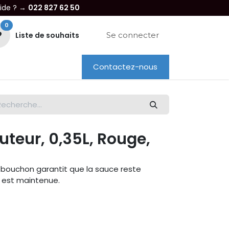
aide ? →
022 827 62 50
0
Liste de souhaits
Se connecter
Contactez-nous
re entreprise
Dépannage
Location
uteur, 0,35L, Rouge,
e bouchon garantit que la sauce reste
e est maintenue.