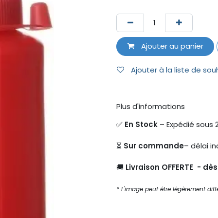
Ajouter au panier
Ajouter à la liste de sou
Plus d'informations
✅
En Stock
– Expédié sous 
⏳
Sur commande
– délai in
🚚
Livraison OFFERTE - dè
* L'image peut être légèrement diffé