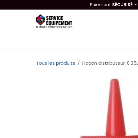
Se rendre au contenu
Paiement
SÉCURISÉ 
Équipements
Hygiène & Nettoyage
Tous les produits
Flacon distributeur, 0,35