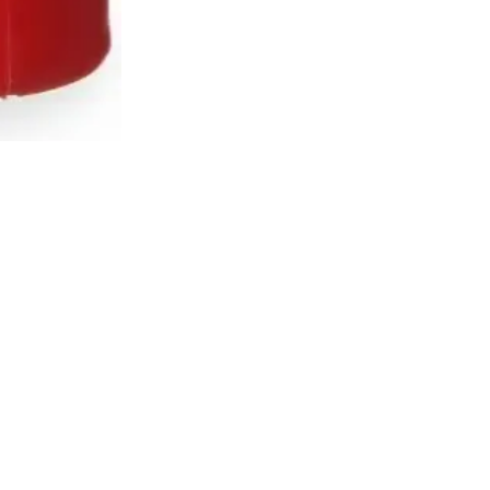
Service Equipement Wesc
Rue Antoine Jolivet, 7
1227 CAROUGE