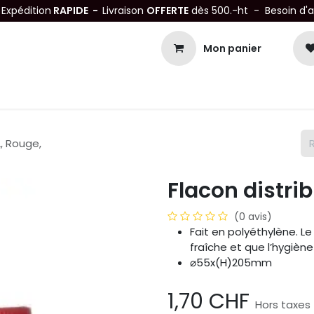
-
Expédition
RAPIDE -
Livraison
OFFERTE
dès 500.-ht - Besoin d'
Mon panier
Petits matériels
Mobiliers Inox
Bonnes Affaires
Not
L, Rouge,
Flacon distrib
(0 avis)
Fait en polyéthylène. L
fraîche et que l’hygièn
⌀55x(H)205mm
1,70
CHF
Hors taxes