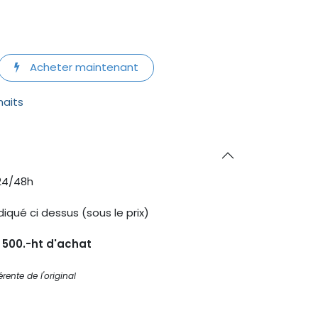
Acheter maintenant
haits
24/48h
diqué ci dessus (sous le prix)
s 500.-ht d'achat
rente de l'original