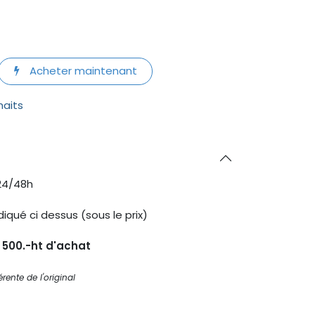
Acheter maintenant
haits
24/48h
diqué ci dessus (sous le prix)
s 500.-ht d'achat
rente de l'original