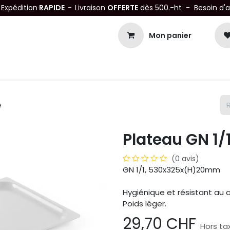
-
Expédition
RAPIDE -
Livraison
OFFERTE
dès 500.-ht - Besoin d'
Mon panier
Petits matériels
Mobiliers Inox
Bonnes Affaires
Not
e
Plateau GN 1/
(0 avis)
GN 1/1, 530x325x(H)20mm
Hygiénique et résistant au 
Poids léger.
29,70
CHF
Hors ta