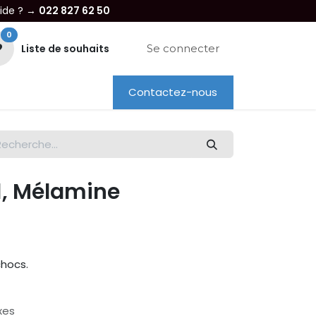
aide ? →
022 827 62 50
0
Liste de souhaits
Se connecter
Contactez-nous
re entreprise
Dépannage
Location
1, Mélamine
chocs.
xes