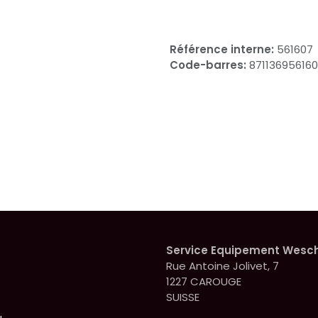
Référence interne:
561607
Code-barres:
87113695616
Service Equipement Wesc
Rue Antoine Jolivet, 7
1227 CAROUGE
SUISSE