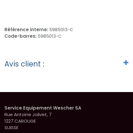
Référence interne:
5985013-C
Code-barres:
5985013-C
Avis client :
Service Equipement Wescher SA
Rue Antoine Jolivet, 7
1227 CAROUGE
SUISSE