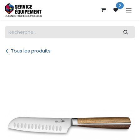
Se rendre au contenu
0
Tous les produits