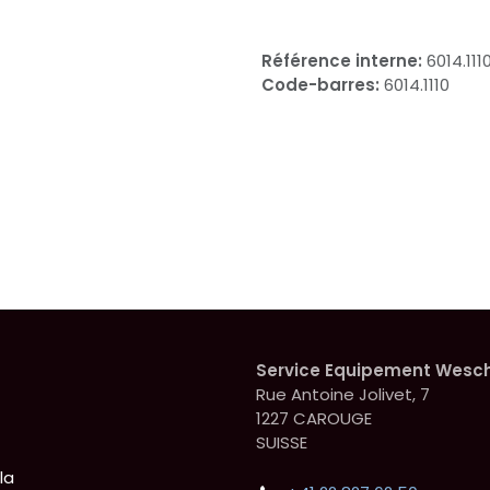
Référence interne:
6014.111
Code-barres:
6014.1110
Service Equipement Wesc
Rue Antoine Jolivet, 7
1227 CAROUGE
SUISSE
la