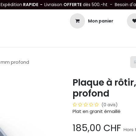
-
Expédition
RAPIDE -
Livraison
OFFERTE
dès 500.-ht - Besoin d'
Mon panier
Petits matériels
Mobiliers Inox
Bonnes Affaires
Not
100 mm profond
Plaque à rôtir
profond
(0 avis)
Plat en granit émaillé
185,00
CHF
Hors 