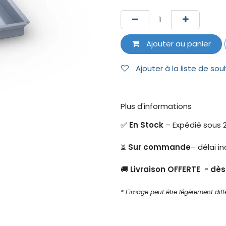
Ajouter au panier
Ajouter à la liste de sou
Plus d'informations
✅
En Stock
– Expédié sous 
⏳
Sur commande
– délai in
🚚
Livraison OFFERTE - dè
* L'image peut être légèrement diffé