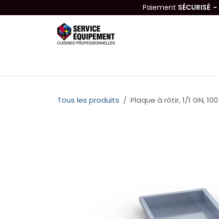
Se rendre au contenu
Paiement
SÉCURISÉ 
Équipements
Hygiène & Nettoyage
Tous les produits
Plaque à rôtir, 1/1 GN, 