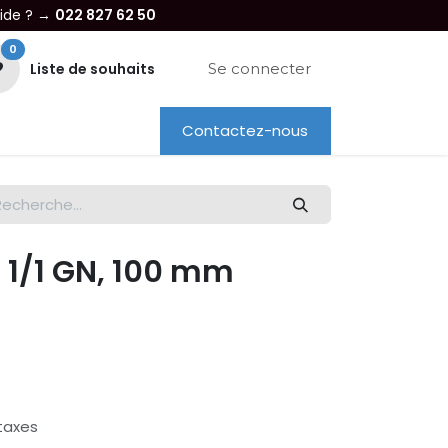
aide ? →
022 827 62 50
0
Liste de souhaits
Se connecter
Contactez-nous
re entreprise
Dépannage
Location
, 1/1 GN, 100 mm
taxes