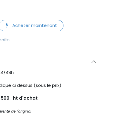
Acheter maintenant
haits
24/48h
diqué ci dessus (sous le prix)
s 500.-ht d'achat
rente de l'original