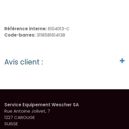
Référence interne:
6104013-C
Code-barres:
3118581614138
Avis client :
Service Equipement Wescher SA
Rue Antoine Jolivet, 7
1227 CAROUGE
SUISSE