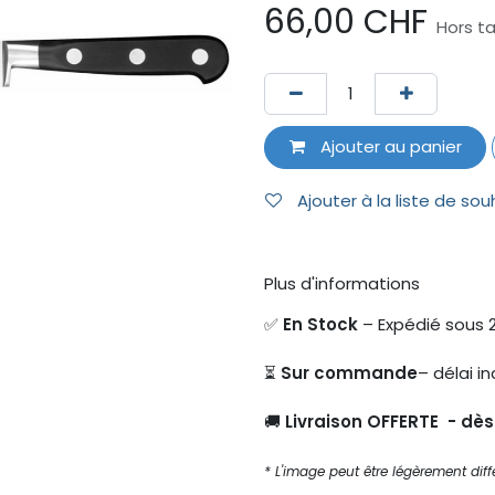
66,00
CHF
Hors t
Ajouter au panier
Ajouter à la liste de sou
Plus d'informations
✅
En Stock
– Expédié sous 
⏳
Sur commande
– délai in
🚚
Livraison OFFERTE - dè
* L'image peut être légèrement diffé