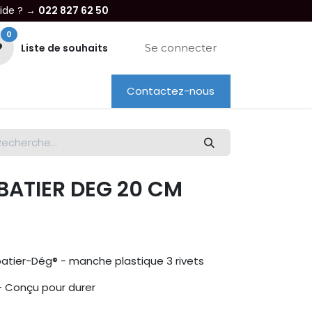
aide ? →
022 827 62 50
0
Liste de souhaits
Se connecter
Contactez-nous
re entreprise
Dépannage
Location
ABATIER DEG 20 CM
atier-Dég® - manche plastique 3 rivets
 - Conçu pour durer