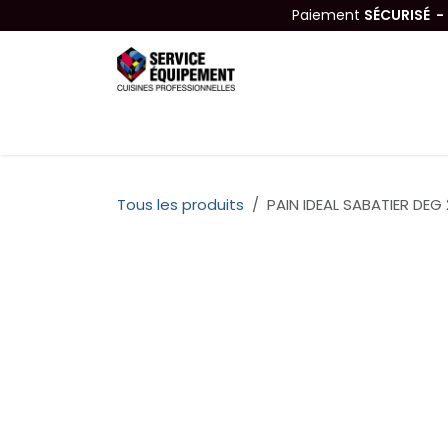
Se rendre au contenu
Paiement
SÉCURISÉ 
Équipements
Hygiène & Nettoyage
Tous les produits
PAIN IDEAL SABATIER DEG