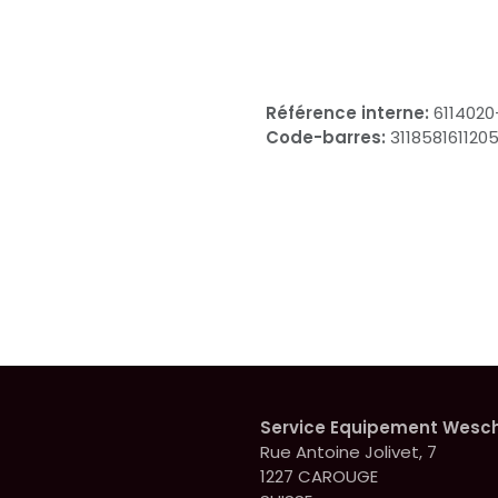
Référence interne:
611402
Code-barres:
311858161120
Service Equipement Wesc
Rue Antoine Jolivet, 7
1227 CAROUGE