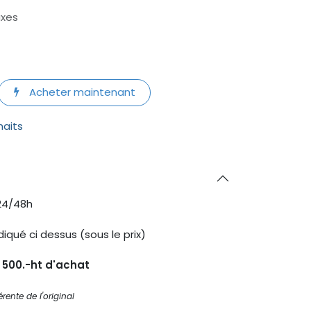
axes
Acheter maintenant
haits
24/48h
diqué ci dessus (sous le prix)
s 500.-ht d'achat
rente de l'original