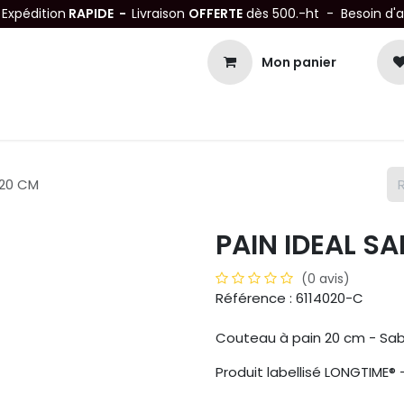
-
Expédition
RAPIDE -
Livraison
OFFERTE
dès 500.-ht - Besoin d'
Mon panier
Petits matériels
Mobiliers Inox
Bonnes Affaires
Not
 20 CM
PAIN IDEAL S
(0 avis)
Référence : 6114020-C
Couteau à pain 20 cm - Sab
Produit labellisé LONGTIME®