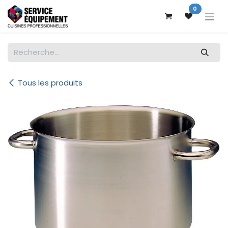
Se rendre au contenu
0
Tous les produits