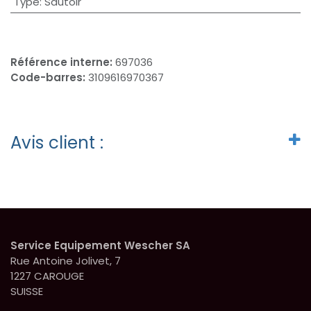
Type
:
Sautoir
Référence interne:
697036
Code-barres:
3109616970367
Avis client :
Service Equipement Wescher SA
Rue Antoine Jolivet, 7
1227 CAROUGE
SUISSE