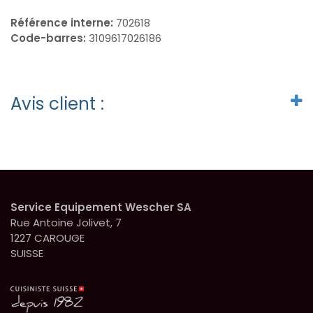
Référence interne:
702618
Code-barres:
3109617026186
Avis client :
Service Equipement Wescher SA
Rue Antoine Jolivet, 7
1227 CAROUGE
SUISSE