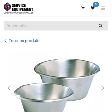
Se rendre au contenu
0
Tous les produits