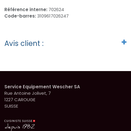
Référence interne:
702624
Code-barres:
3109617026247
Avis client :
Service Equipement Wescher SA
Rue Antoine Jolivet, 7
1227 CAROUGE
SUISSE