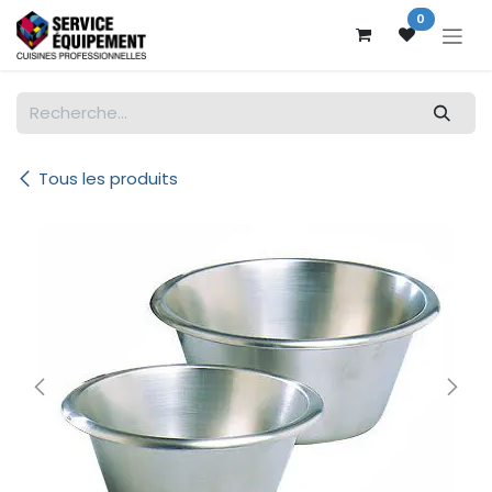
Se rendre au contenu
0
Tous les produits