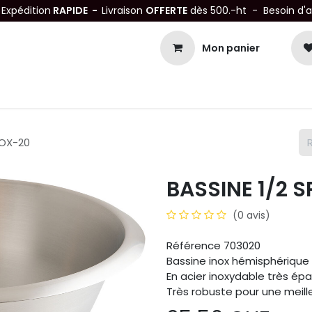
-
Expédition
RAPIDE -
Livraison
OFFERTE
dès 500.-ht - Besoin d'
Mon panier
Petits matériels
Mobiliers Inox
Bonnes Affaires
Not
NOX-20
BASSINE 1/2 
(0 avis)
Référence 703020
Bassine inox hémisphériqu
En acier inoxydable très ép
Très robuste pour une meill