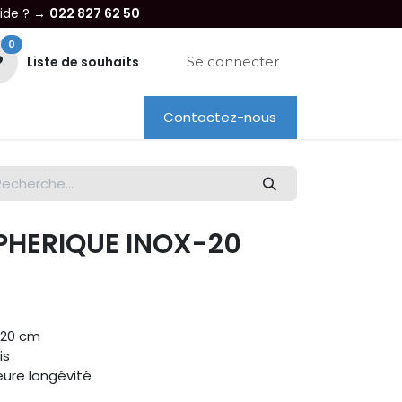
aide ? →
022 827 62 50
0
Liste de souhaits
Se connecter
Contactez-nous
re entreprise
Dépannage
Location
SPHERIQUE INOX-20
e 20 cm
ais
eure longévité