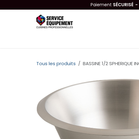
Se rendre au contenu
Paiement
SÉCURISÉ 
Équipements
Hygiène & Nettoyage
Tous les produits
BASSINE 1/2 SPHERIQUE I