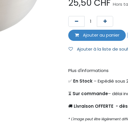
25,50
CHF
Hors t
Ajouter au panier
Ajouter à la liste de sou
Plus d'informations
✅
En Stock
– Expédié sous 
⏳
Sur commande
– délai in
🚚
Livraison OFFERTE - dè
* L'image peut être légèrement diffé