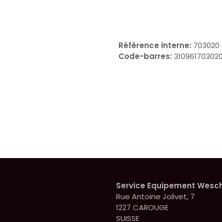
Référence interne:
703020
Code-barres:
31096170302
Service Equipement Wesc
Rue Antoine Jolivet, 7
1227 CAROUGE
SUISSE