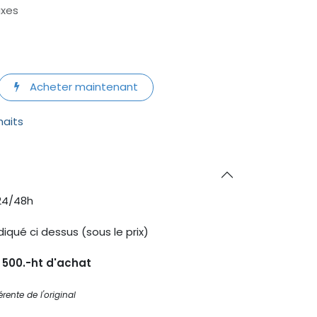
axes
Acheter maintenant
haits
24/48h
diqué ci dessus (sous le prix)
s 500.-ht d'achat
rente de l'original