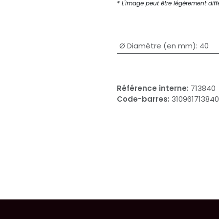
* L'image peut être légèrement diffé
Ø Diamètre (en mm)
:
40
Référence interne:
713840
Code-barres:
31096171384