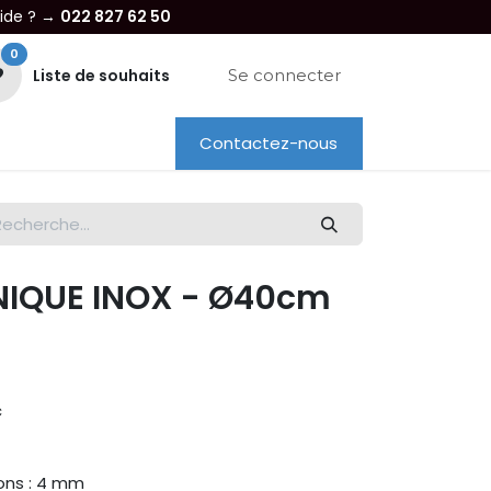
aide ? →
022 827 62 50
0
Liste de souhaits
Se connecter
Contactez-nous
re entreprise
Dépannage
Location
NIQUE INOX - Ø40cm
c
ons : 4 mm