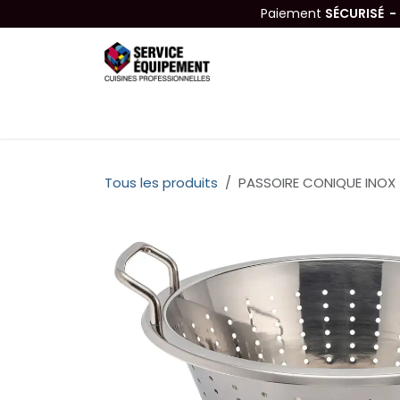
Se rendre au contenu
Paiement
SÉCURISÉ 
Équipements
Hygiène & Nettoyage
Tous les produits
PASSOIRE CONIQUE INOX