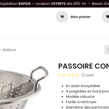
-
Expédition
RAPIDE -
Livraison
OFFERTE
dès 500.-ht - Besoin d'
Mon panier
Petits matériels
Mobiliers Inox
Bonnes Affaires
Not
 - Ø40cm
PASSOIRE CO
(0 avis)
En acier inoxydable
A poignées et bord jon
Modèle robuste
Facile à nettoyer
Diamètre des perforati