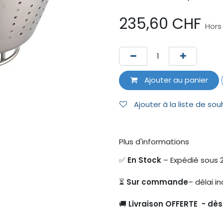
235,60
CHF
Hors
Ajouter au panier
Ajouter à la liste de sou
Plus d'informations
✅
En Stock
– Expédié sous 
⏳
Sur commande
– délai in
🚚
Livraison OFFERTE - dè