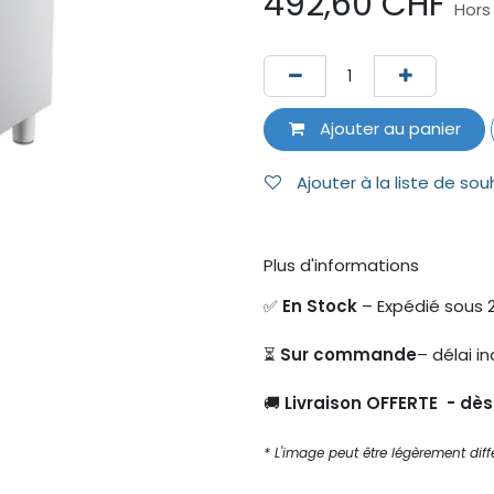
492,60
CHF
Hors
Ajouter au panier
Ajouter à la liste de sou
Plus d'informations
✅
En Stock
– Expédié sous 
⏳
Sur commande
– délai in
🚚
Livraison OFFERTE - dè
* L'image peut être légèrement diffé