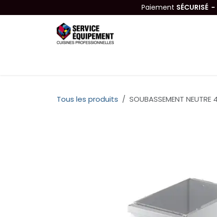
Se rendre au contenu
Paiement
SÉCURISÉ 
Équipements
Hygiène & Nettoyage
Tous les produits
SOUBASSEMENT NEUTRE 