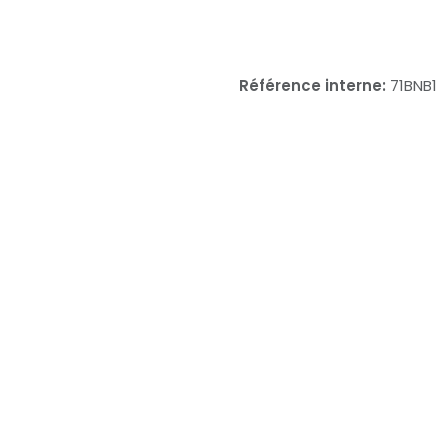
Référence interne:
71BNB1
Service Equipement Wesc
Rue Antoine Jolivet, 7
1227 CAROUGE
SUISSE
la