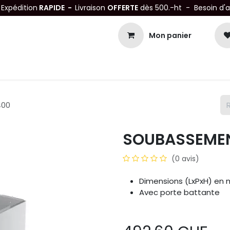
-
Expédition
RAPIDE -
Livraison
OFFERTE
dès 500.-ht - Besoin d'
Mon panier
Petits matériels
Mobiliers Inox
Bonnes Affaires
Not
400
SOUBASSEMEN
(0 avis)
Dimensions (LxPxH) en 
Avec porte battante