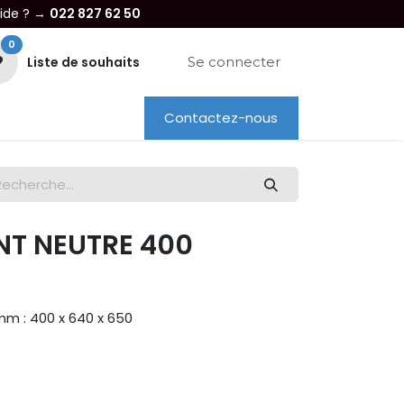
aide ? →
022 827 62 50
0
Liste de souhaits
Se connecter
Contactez-nous
re entreprise
Dépannage
Location
T NEUTRE 400
mm : 400 x 640 x 650