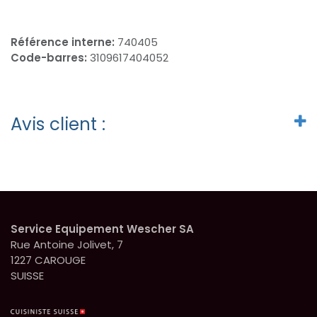
Référence interne:
740405
Code-barres:
3109617404052
Avis client :
Service Equipement Wescher SA
Rue Antoine Jolivet, 7
1227 CAROUGE
SUISSE