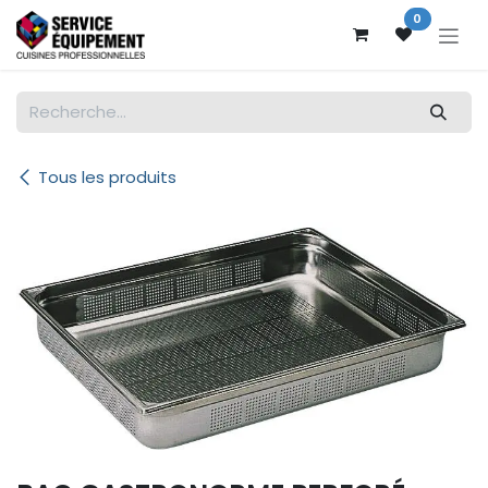
Se rendre au contenu
0
Tous les produits