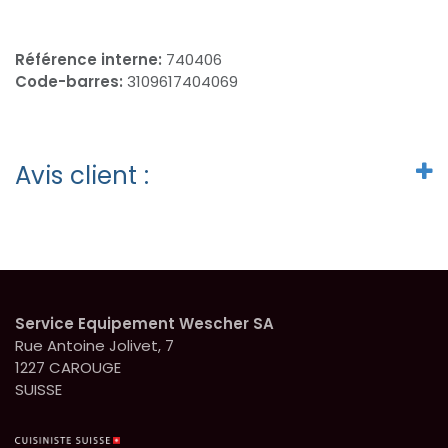
Référence interne:
740406
Code-barres:
3109617404069
Avis client :
Service Equipement Wescher SA
Rue Antoine Jolivet, 7
1227 CAROUGE
SUISSE