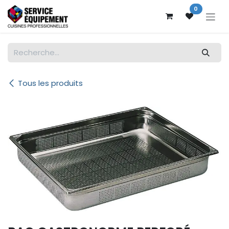
Se rendre au contenu
0
Tous les produits