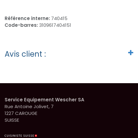
Référence interne:
740415
Code-barres:
3109617404151
Avis client :
Service Equipement Wescher SA
Rue Antoine Jolivet, 7
1227 CAROUGE
SUISSE