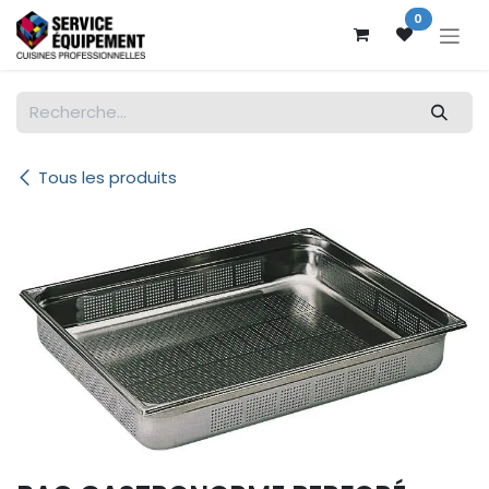
Se rendre au contenu
0
Tous les produits