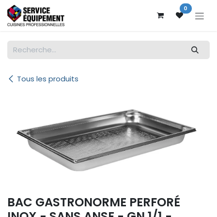
Se rendre au contenu
0
Tous les produits
BAC GASTRONORME PERFORÉ
INOX - SANS ANSE - GN 1/1 -