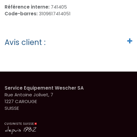
Référence interne:
741405
Code-barres:
3109617414051
Avis client :
Service Equipement Wescher SA
Rue Antoine Jolivet, 7
1227 CAROUGE
SUISSE