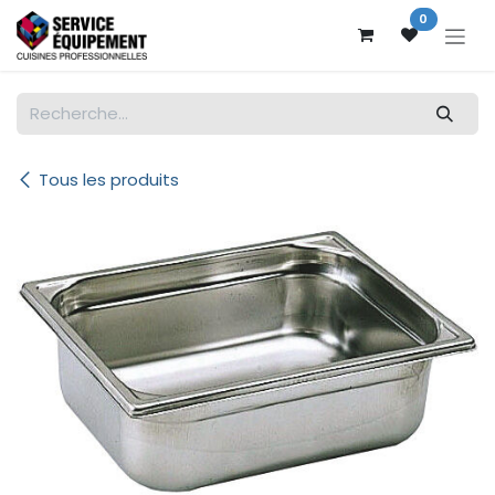
Se rendre au contenu
0
Tous les produits