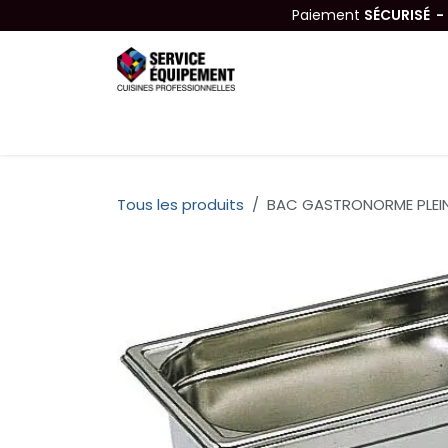
Se rendre au contenu
Paiement
SÉCURISÉ 
Équipements
Hygiène & Nettoyage
Tous les produits
BAC GASTRONORME PLEIN 