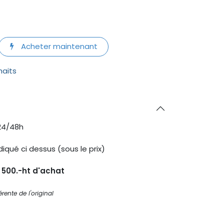
Acheter maintenant
haits
24/48h
diqué ci dessus (sous le prix)
s 500.-ht d'achat
rente de l'original