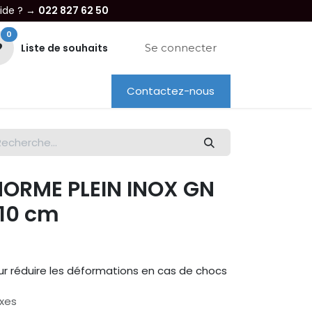
aide ? →
022 827 62 50
0
Liste de souhaits
Se connecter
Contactez-nous
re entreprise
Dépannage
Location
ORME PLEIN INOX GN
 10 cm
ur réduire les déformations en cas de chocs
axes