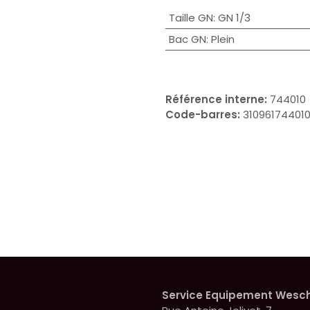
Taille GN
:
GN 1/3
Bac GN
:
Plein
Référence interne:
744010
Code-barres:
31096174401
Service Equipement Wesc