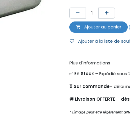
Ajouter au panier
Ajouter à la liste de sou
Plus d'informations
✅
En Stock
– Expédié sous 
⏳
Sur commande
– délai in
🚚
Livraison OFFERTE - dè
* L'image peut être légèrement diffé