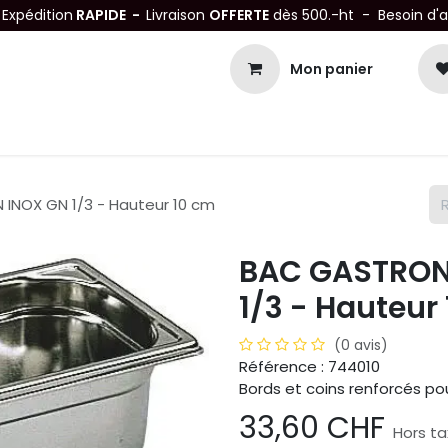
-
Expédition
RAPIDE -
Livraison
OFFERTE
dès 500.-ht - Besoin d'
Mon panier
Petits matériels
Mobiliers Inox
Bonnes Affaires
Not
INOX GN 1/3 - Hauteur 10 cm
BAC GASTRON
1/3 - Hauteur
(0 avis)
Référence : 744010
Bords et coins renforcés po
33,60
CHF
Hors t