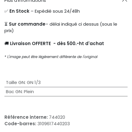
Plus d'informations
✅
En Stock
– Expédié sous 24/48h
⏳
Sur commande
– délai indiqué ci dessus (sous le
prix)
🚚
Livraison OFFERTE - dès 500.-ht d'achat
* L'image peut être légèrement différente de l'original
Taille GN
:
GN 1/3
Bac GN
:
Plein
Référence interne:
744020
Code-barres:
3109617440203