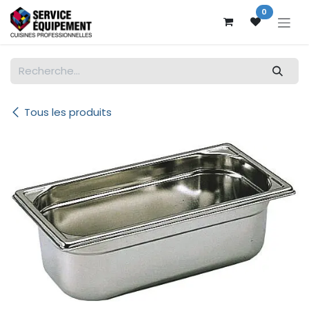
Se rendre au contenu
0
Tous les produits