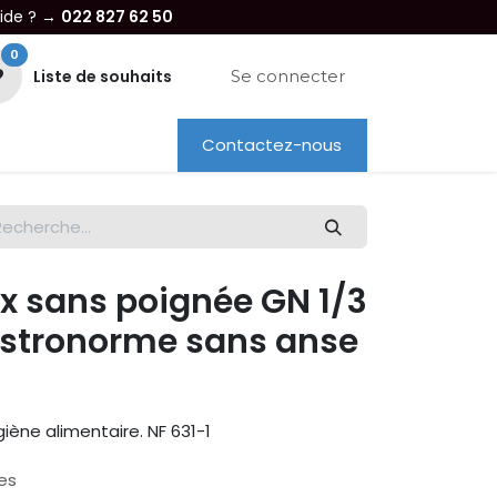
aide ? →
022 827 62 50
0
Liste de souhaits
Se connecter
Contactez-nous
re entreprise
Dépannage
Location
x sans poignée GN 1/3
astronorme sans anse
ène alimentaire. NF 631-1
es