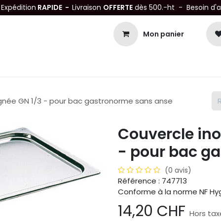
-
Expédition
RAPIDE -
Livraison
OFFERTE
dès 500.-ht - Besoin d'
Mon panier
Petits matériels
Mobiliers Inox
Bonnes Affaires
Not
ignée GN 1/3 - pour bac gastronorme sans anse
Couvercle ino
- pour bac g
(0 avis)
Référence : 747713
Conforme à la norme NF Hygi
14,20
CHF
Hors tax