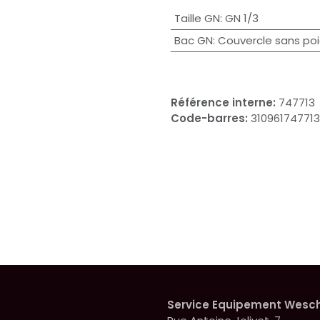
Taille GN
:
GN 1/3
Bac GN
:
Couvercle sans po
Référence interne:
747713
Code-barres:
310961747713
Service Equipement Wesc