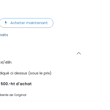
Acheter maintenant
haits
24/48h
diqué ci dessus (sous le prix)
s 500.-ht d'achat
rente de l'original