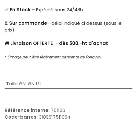
✅
En Stock
– Expédié sous 24/48h
⏳
Sur commande
– délai indiqué ci dessus (sous le
prix)
🚚
Livraison OFFERTE - dès 500.-ht d'achat
* L'image peut être légèrement différente de l'original
Taille GN
:
GN 1/1
Référence interne:
751106
Code-barres:
3109617511064