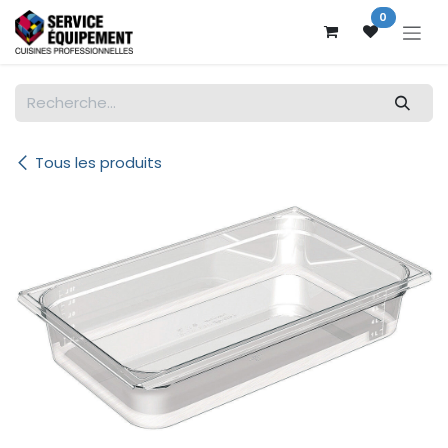
Se rendre au contenu
0
Tous les produits