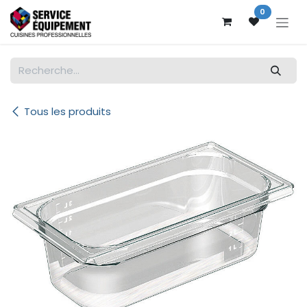
Se rendre au contenu
0
Tous les produits