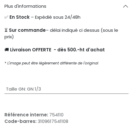
Plus d'informations
✅
En Stock
– Expédié sous 24/48h
⏳
Sur commande
– délai indiqué ci dessus (sous le
prix)
🚚
Livraison OFFERTE - dès 500.-ht d'achat
* L'image peut être légèrement différente de l'original
Taille GN
:
GN 1/3
Référence interne:
754110
Code-barres:
3109617541108