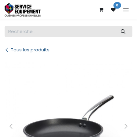
Se rendre au contenu
0
Tous les produits