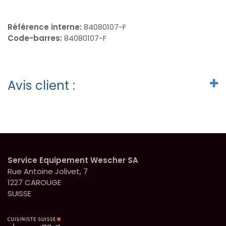
Référence interne:
84080107-F
Code-barres:
84080107-F
Avis client :
Service Equipement Wescher SA
Rue Antoine Jolivet, 7
1227 CAROUGE
SUISSE