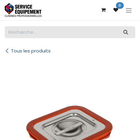
Se rendre au contenu
0
Tous les produits