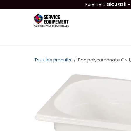
Se rendre au contenu
Paiement
SÉCURISÉ 
Équipements
Hygiène & Nettoyage
Tous les produits
Bac polycarbonate GN 1/