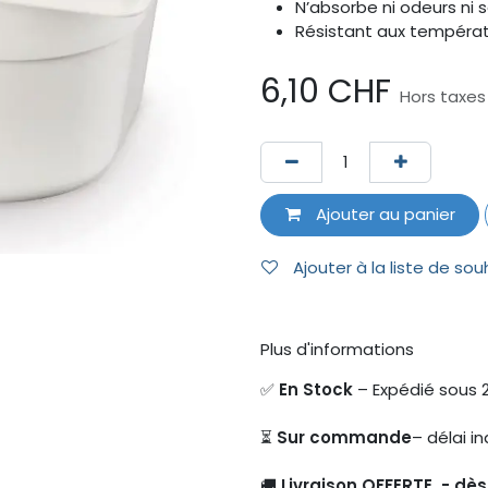
N’absorbe ni odeurs ni 
Résistant aux températ
6,10
CHF
Hors taxes
Ajouter au panier
Ajouter à la liste de sou
Plus d'informations
✅
En Stock
– Expédié sous 
⏳
Sur commande
– délai in
🚚
Livraison OFFERTE - dè