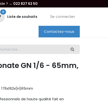
aide ? →
022 827 62 50
0
Liste de souhaits
Se connecter
Contactez-nous
re entreprise
Dépannage
Location
onate GN 1/6 - 65mm,
: 176x162x(H)65mm
essionnels de haute qualité fait en