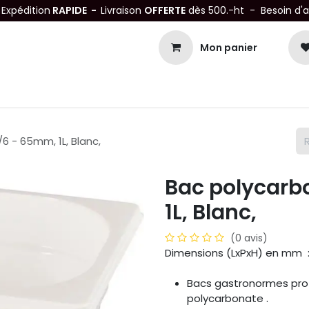
-
Expédition
RAPIDE -
Livraison
OFFERTE
dès 500.-ht - Besoin d'
Mon panier
Petits matériels
Mobiliers Inox
Bonnes Affaires
Not
6 - 65mm, 1L, Blanc,
Bac polycarb
1L, Blanc,
(0 avis)
Dimensions (LxPxH) en mm 
Bacs gastronormes prof
polycarbonate .