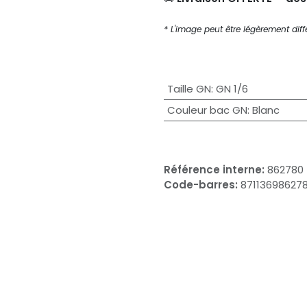
* L'image peut être légèrement diffé
Taille GN
:
GN 1/6
Couleur bac GN
:
Blanc
Référence interne:
862780
Code-barres:
87113698627