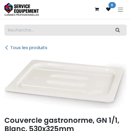
Se rendre au contenu
0
Tous les produits
Couvercle gastronorme, GN 1/1,
Blanc, 530x325mm