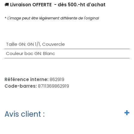
🚚
Livraison OFFERTE - dès 500.-ht d'achat
* L'image peut être légèrement différente de l'original
Taille GN
:
GN 1/1
,
Couvercle
Couleur bac GN
:
Blanc
Référence interne:
862919
Code-barres:
8711369862919
Avis client :