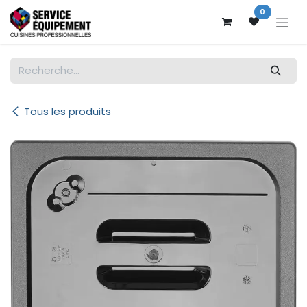
Se rendre au contenu
0
Tous les produits