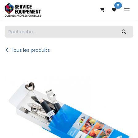
Se rendre au contenu
0
Tous les produits