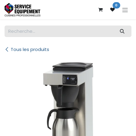
Se rendre au contenu
0
Tous les produits