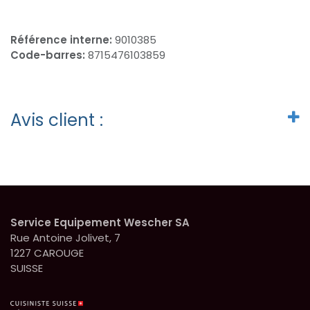
Référence interne:
9010385
Code-barres:
8715476103859
Avis client :
Service Equipement Wescher SA
Rue Antoine Jolivet, 7
1227 CAROUGE
SUISSE