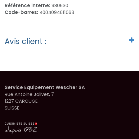
Référence interne:
980630
Code-barres:
4004094611063
Avis client :
Service Equipement Wescher SA
Rue Antoine Jolivet, 7
1227 CAROUGE
SUISSE