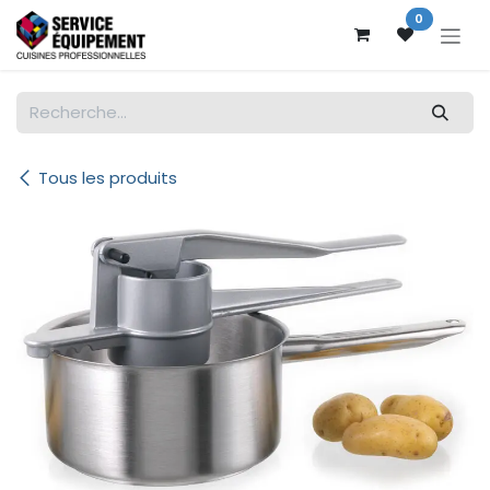
Se rendre au contenu
0
Tous les produits