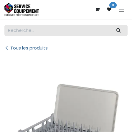
Se rendre au contenu
0
Tous les produits