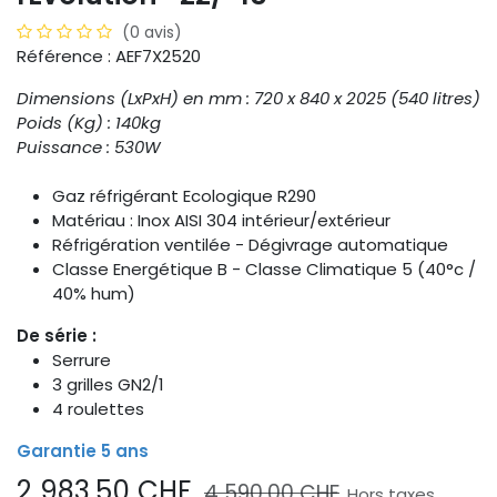
(0 avis)
Référence : AEF7X2520
Dimensions (LxPxH) en mm : 720 x 840 x 2025 (540 litres)
Poids (Kg) : 140kg
Puissance : 530W
Gaz réfrigérant Ecologique R290
Matériau : Inox AISI 304 intérieur/extérieur
Réfrigération ventilée - Dégivrage automatique
Classe Energétique B - Classe Climatique 5 (40°c /
40% hum)
De série :
Serrure
3 grilles GN2/1
4 roulettes
Garantie 5 ans
2 983,50
CHF
4 590,00
CHF
Hors taxes