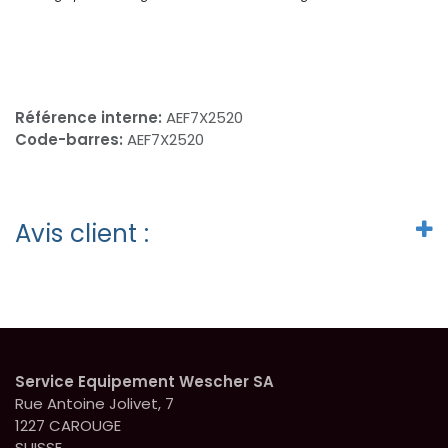
Référence interne:
AEF7X2520
Code-barres:
AEF7X2520
Avis client :
Service Equipement Wescher SA
Rue Antoine Jolivet, 7
1227 CAROUGE
SUISSE