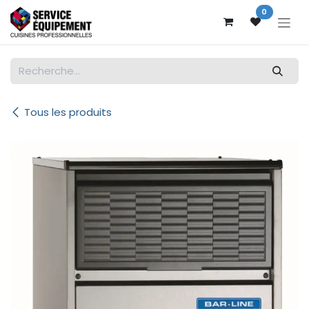
Se rendre au contenu
0
Tous les produits