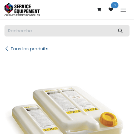
Se rendre au contenu
0
Tous les produits