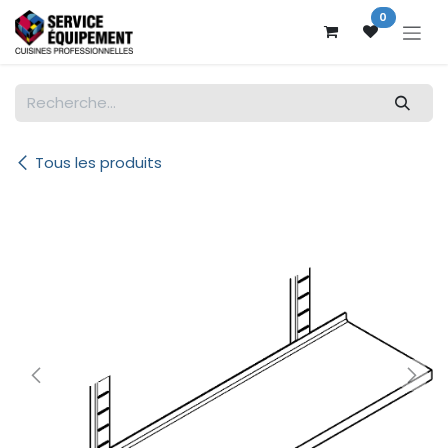
Se rendre au contenu
0
Tous les produits