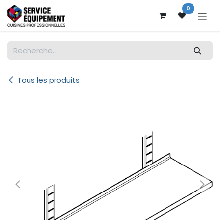
Se rendre au contenu
0
Tous les produits