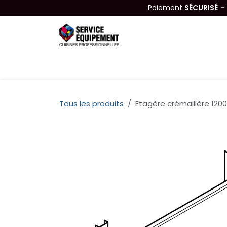
Se rendre au contenu
Paiement
SÉCURISÉ 
Équipements
Hygiène & Nettoyage
Tous les produits
Etagère crémaillère 12