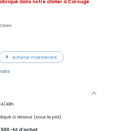
abriqué dans notre atelier à Carouge
 taxes
Acheter maintenant
haits
24/48h
diqué ci dessus (sous le prix)
s 500.-ht d'achat