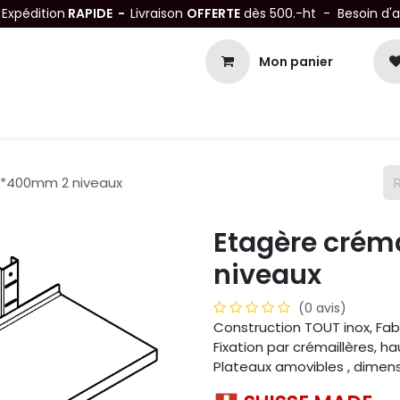
-
Expédition
RAPIDE -
Livraison
OFFERTE
dès 500.-ht - Besoin d'
Mon panier
Petits matériels
Mobiliers Inox
Bonnes Affaires
Not
00*400mm 2 niveaux
Etagère crém
niveaux
(0 avis)
Construction TOUT inox, Fab
Fixation par crémaillères,
Plateaux amovibles , dimen