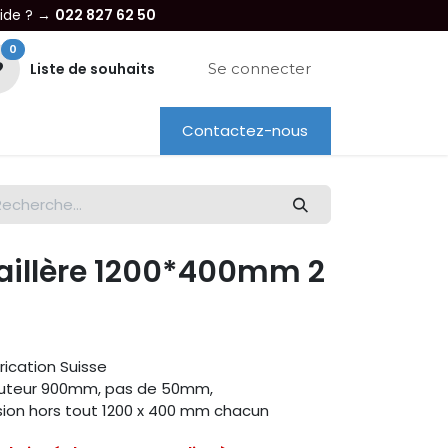
aide ? →
022 827 62 50
0
Liste de souhaits
Se connecter
Contactez-nous
re entreprise
Dépannage
Location
aillère 1200*400mm 2
rication Suisse
 hauteur 900mm, pas de 50mm,
sion hors tout 1200 x 400 mm chacun