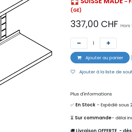
SUISSE MADE
– F
(GE)
337,00
CHF
Hors
Ajouter au panier
Ajouter à la liste de sou
Plus d'informations
✅
En Stock
– Expédié sous 
⏳
Sur commande
– délai in
🚚
Livraison OFFERTE - dè