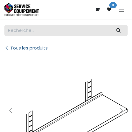
Se rendre au contenu
0
Tous les produits