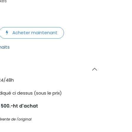
xes
Acheter maintenant
haits
24/48h
diqué ci dessus (sous le prix)
s 500.-ht d'achat
rente de l'original