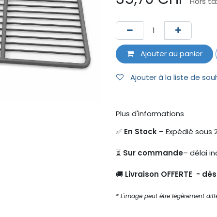
Hors ta
Ajouter au panier
Ajouter à la liste de sou
Plus d'informations
✅
En Stock
– Expédié sous 
⏳
Sur commande
– délai in
🚚
Livraison OFFERTE - dè
* L'image peut être légèrement diffé