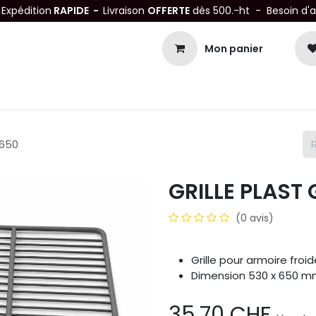
-
Expédition
RAPIDE -
Livraison
OFFERTE
dès 500.-ht - Besoin d'
Mon panier
Petits matériels
Mobiliers Inox
Bonnes Affaires
Not
x650
GRILLE PLAST 
(0 avis)
Grille pour armoire froid
Dimension 530 x 650 
35,70
CHF