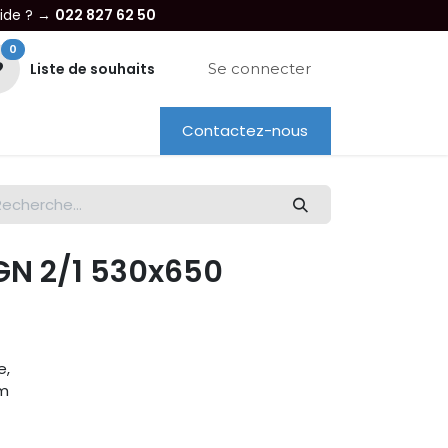
aide ? →
022 827 62 50
0
Liste de souhaits
Se connecter
Contactez-nous
re entreprise
Dépannage
Location
GN 2/1 530x650
e,
mm