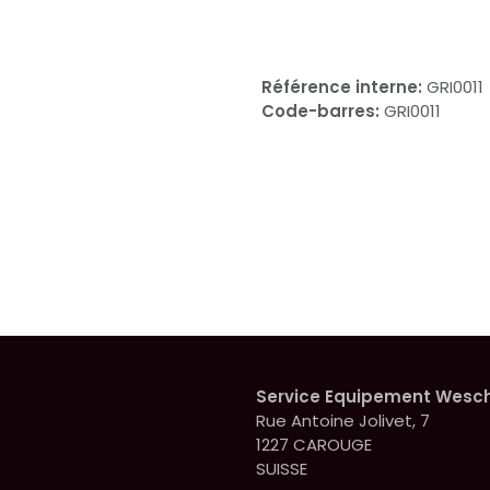
Référence interne:
GRI0011
Code-barres:
GRI0011
Service Equipement Wesc
Rue Antoine Jolivet, 7
1227 CAROUGE
SUISSE