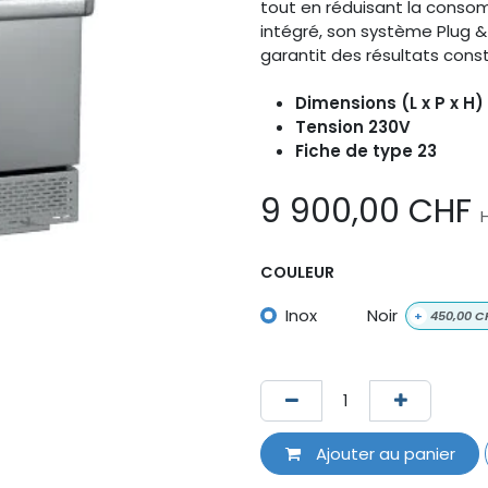
tout en réduisant la conso
intégré, son système Plug &
garantit des résultats cons
Dimensions (L x P x H)
Tension 230V
Fiche de type 23
9 900,00
CHF
COULEUR
Inox
Noir
+
450,00
C
Ajouter au panier