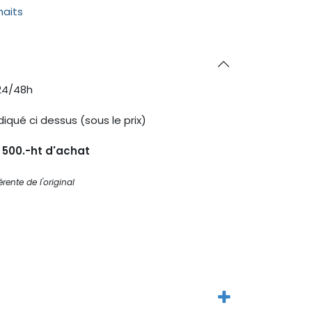
haits
24/48h
diqué ci dessus (sous le prix)
s 500.-ht d'achat
rente de l'original