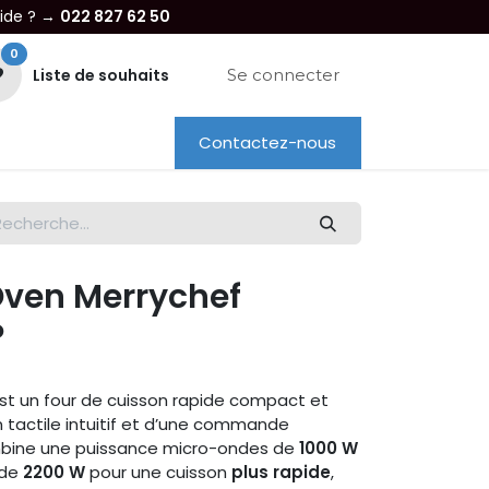
aide ? →
022 827 62 50
0
Liste de souhaits
Se connecter
Contactez-nous
re entreprise
Dépannage
Location
ven Merrychef
P
st un four de cuisson rapide compact et
n tactile intuitif et d’une commande
ombine une puissance micro-ondes de
1000 W
 de
2200 W
pour une cuisson
plus rapide
,