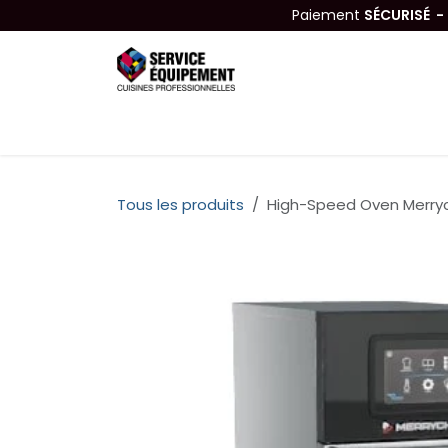
Se rendre au contenu
Paiement
SÉCURISÉ 
Équipements
Hygiène & Nettoyage
Tous les produits
High-Speed Oven Merryc