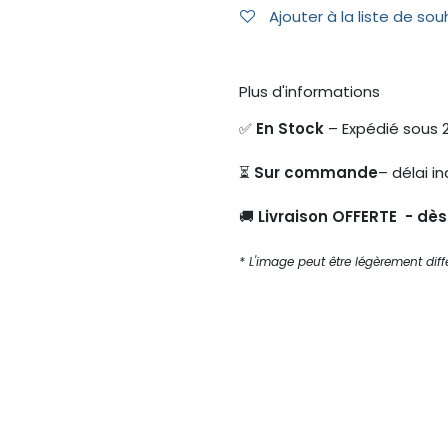
Ajouter à la liste de sou
Plus d'informations
✅
En Stock
– Expédié sous 
⏳
Sur commande
– délai in
🚚
Livraison OFFERTE - dè
* L'image peut être légèrement diffé