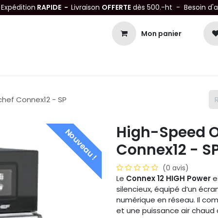
-
Expédition
RAPIDE -
Livraison
OFFERTE
dès 500.-ht - Besoin d'
Mon panier
Petits matériels
Mobiliers Inox
Bonnes Affaires
Not
hef Connex12 - SP
High-Speed O
Nouveau !
Connex12 - S
(0 avis)
Le
Connex 12 HIGH Power
e
silencieux, équipé d’un écra
numérique en réseau. Il c
et une puissance air chaud