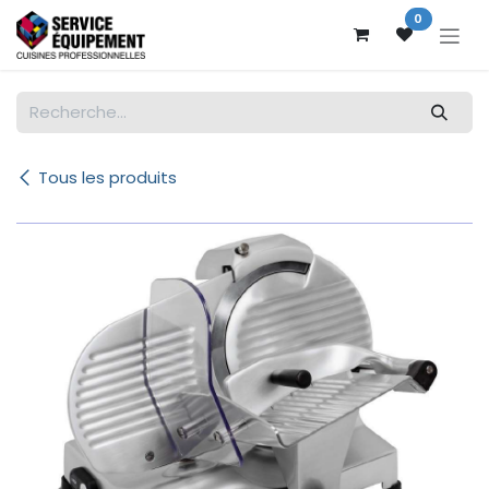
Se rendre au contenu
0
Tous les produits