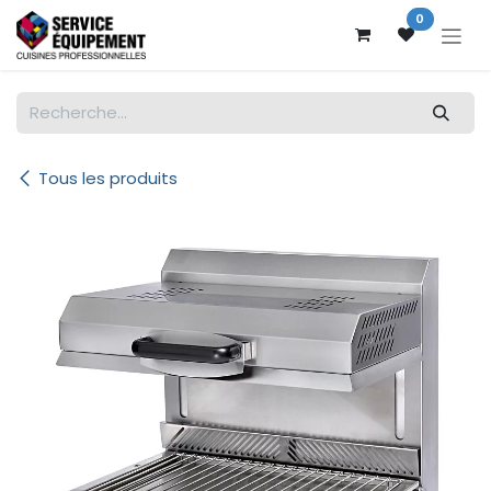
Se rendre au contenu
0
Tous les produits