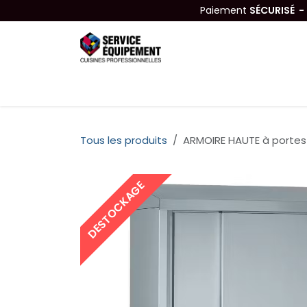
Se rendre au contenu
Paiement
SÉCURISÉ 
Équipements
Hygiène & Nettoyage
Tous les produits
ARMOIRE HAUTE à portes
DESTOCKAGE