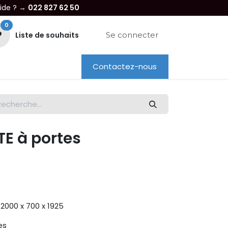
aide ? →
022 827 62 50
0
Liste de souhaits
Se connecter
Contactez-nous
re entreprise
Dépannage
Location
E à portes
2000 x 700 x 1925
es