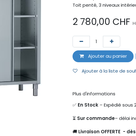
Toit penté, 3 niveaux intérie
2 780,00
CHF
H
Ajouter au panier
Ajouter à la liste de sou
Plus d'informations
✅
En Stock
– Expédié sous 
⏳
Sur commande
– délai in
🚚
Livraison OFFERTE - dè