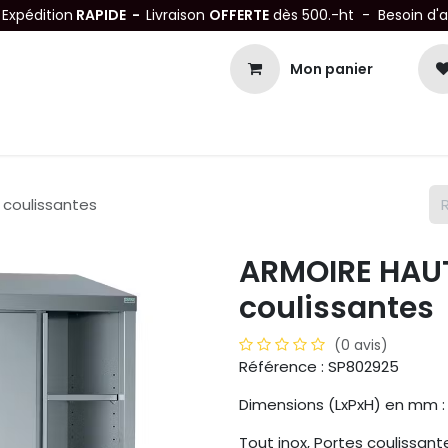
-
Expédition
RAPIDE -
Livraison
OFFERTE
dès 500.-ht - Besoin d'
Mon panier
Petits matériels
Mobiliers Inox
Bonnes Affaires
Not
 coulissantes
ARMOIRE HAUT
coulissantes
(0 avis)
Référence : SP802925
Dimensions (LxPxH) en mm : 
Tout inox, Portes coulissant