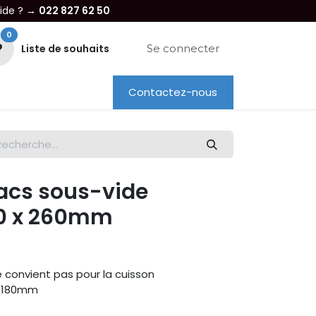
aide ? →
022 827 62 50
0
Liste de souhaits
Se connecter
Contactez-nous
re entreprise
Dépannage
Location
sacs sous-vide
0 x 260mm
 convient pas pour la cuisson
ur 180mm