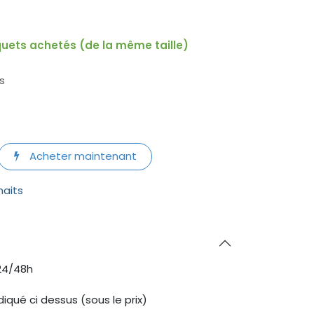
uets achetés (de la même taille)
s
Acheter maintenant
haits
24/48h
diqué ci dessus (sous le prix)