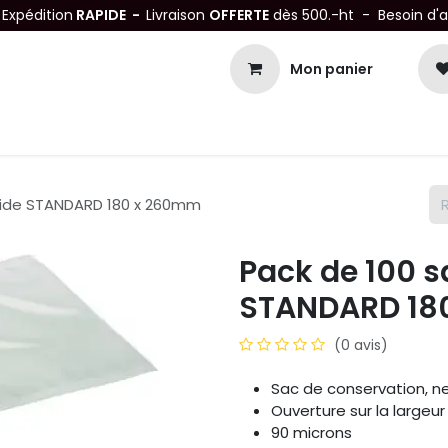
-
Expédition
RAPIDE -
Livraison
OFFERTE
dès 500.-ht - Besoin d'
Mon panier
Petits matériels
Mobiliers Inox
Bonnes Affaires
Not
vide STANDARD 180 x 260mm
Pack de 100 
STANDARD 18
(0 avis)
Sac de conservation, ne
Ouverture sur la large
90 microns