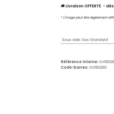
🚚
Livraison OFFERTE - dè
* L'image peut être légèrement diffé
Sous vide
:
Sac Standard
Référence interne:
SV1802
Code-barres:
SV180260