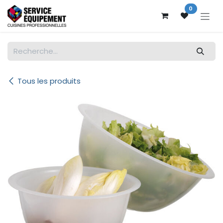
Se rendre au contenu
0
Tous les produits