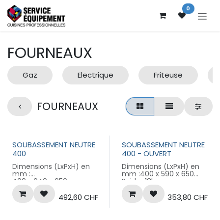
Se rendre au contenu
0
FOURNEAUX
Gaz
Electrique
Friteuse
FOURNEAUX
SOUBASSEMENT NEUTRE
SOUBASSEMENT NEUTRE
400
400 - OUVERT
Dimensions (LxPxH) en
Dimensions (LxPxH) en
mm :
mm :400 x 590 x 650
400 x 640 x 650
Poids : 18kg
492,60
CHF
353,80
CHF