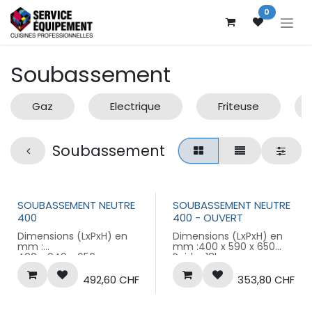
Se rendre au contenu
0
Soubassement
Gaz
Electrique
Friteuse
Soubassement
SOUBASSEMENT NEUTRE
SOUBASSEMENT NEUTRE
400
400 - OUVERT
Dimensions (LxPxH) en
Dimensions (LxPxH) en
mm :
mm :400 x 590 x 650
400 x 640 x 650
Poids : 18kg
492,60
CHF
353,80
CHF